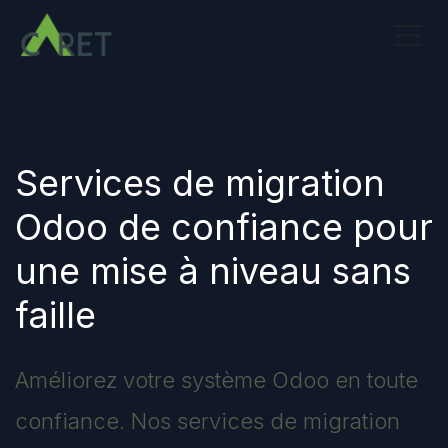
Se rendre au contenu
Services de migration
Odoo de confiance pour
une mise à niveau sans
faille
Améliorez votre système Odoo en toute
confiance. Nos services de migration