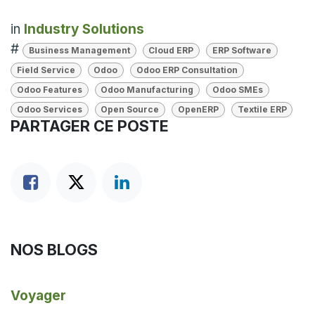
in
Industry Solutions
#
Business Management
Cloud ERP
ERP Software
Field Service
Odoo
Odoo ERP Consultation
Odoo Features
Odoo Manufacturing
Odoo SMEs
Odoo Services
Open Source
OpenERP
Textile ERP
PARTAGER CE POSTE
NOS BLOGS
Voyager