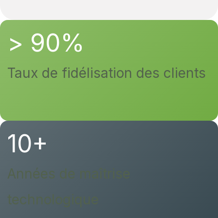
> 90%
Taux de fidélisation des clients
10+
Années de maîtrise
technologique