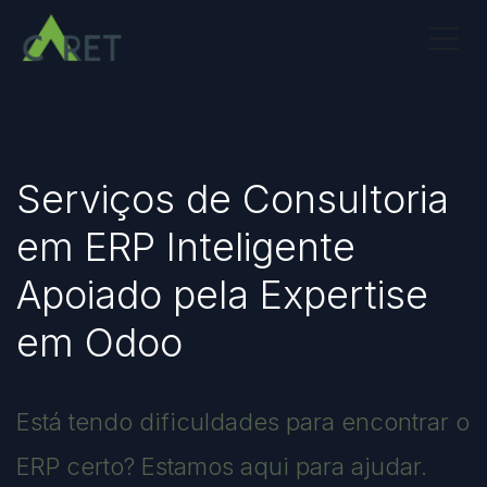
Pular para o conteúdo
Serviços de Consultoria
em ERP Inteligente
Apoiado pela Expertise
em Odoo
Está tendo dificuldades para encontrar o
ERP certo? Estamos aqui para ajudar.