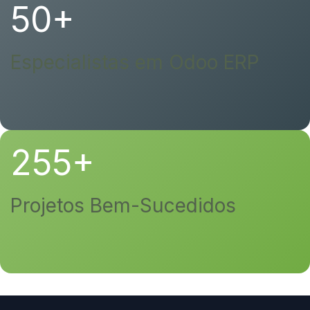
50+
Especialistas em Odoo ERP
255+
Projetos Bem-Sucedidos