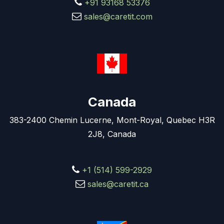
+91 93168 53376
sales@caretit.com
Canada
383-2400 Chemin Lucerne, Mont-Royal, Quebec H3R
2J8, Canada
+1 (514) 599-2929
sales@caretit.ca