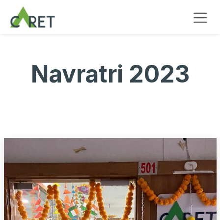
Se rendre au contenu
Navratri 2023